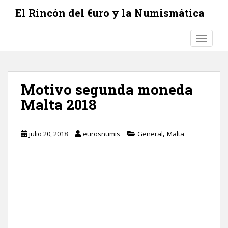
S
El Rincón del €uro y la Numismática
k
i
TOGGLE
p
t
o
m
Motivo segunda moneda
a
i
Malta 2018
n
c
,
o
julio 20, 2018
eurosnumis
General
Malta
n
t
e
n
t