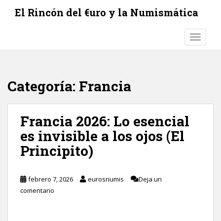
S
El Rincón del €uro y la Numismática
k
i
TOGGLE
p
t
o
m
Categoría:
Francia
a
i
n
Francia 2026: Lo esencial
c
o
es invisible a los ojos (El
n
Principito)
t
e
n
febrero 7, 2026
eurosnumis
Deja un
t
comentario