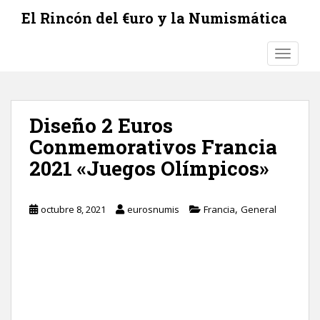
S
El Rincón del €uro y la Numismática
k
i
TOGGLE
p
t
o
m
Diseño 2 Euros
a
i
Conmemorativos Francia
n
2021 «Juegos Olímpicos»
c
o
n
,
octubre 8, 2021
eurosnumis
Francia
General
t
e
n
t