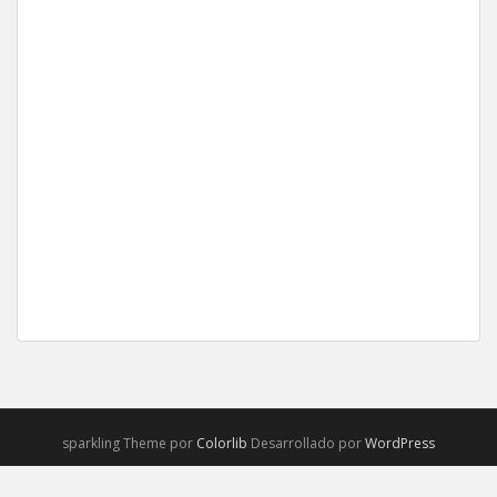
sparkling Theme por
Colorlib
Desarrollado por
WordPress