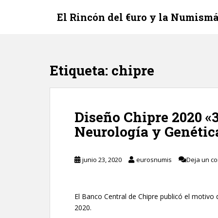
S
El Rincón del €uro y la Numismá
k
i
p
t
o
Etiqueta:
chipre
m
a
i
n
Diseño Chipre 2020 «3
c
Neurología y Genétic
o
n
t
junio 23, 2020
eurosnumis
Deja un c
e
n
t
El Banco Central de Chipre publicó el motiv
2020.