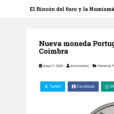
S
El Rincón del €uro y la Numismá
k
i
p
t
o
m
Nueva moneda Portug
a
Coimbra
i
n
c
,
mayo 5, 2020
eurosnumis
General
o
n
t
e
Twitter
Facebook
W
n
t