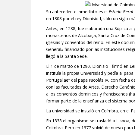
Su antecedente inmediato es el
Estudo Geral
en 1308 por el rey Dionisio I, ​sólo un siglo 
Antes, en 1288, fue elaborada una Súplica al 
monasterios de Alcobaça, Santa Cruz de Coím
iglesias y conventos del reino. En este docum
General» financiado por las instituciones reli
llegó a la Santa Sede.
El 1 de marzo de 1290, Dionisio I firmó en Lei
instituía la propia Universidad y pedía al papa
Portugaliae” del papa Nicolás IV, con fecha d
con las facultades de Artes, Derecho Canónic
a los conventos dominicos y franciscanos (
formar parte de la enseñanza del sistema por
La universidad se instaló en Coímbra, en el P
En 1338 el organismo se trasladó a Lisboa, 
Coímbra. Pero en 1377 volvió de nuevo para l