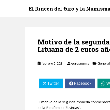
S
El Rincón del €uro y la Numismá
k
i
p
t
o
m
Motivo de la segund
a
Lituana de 2 euros añ
i
n
c
febrero 5, 2021
eurosnumis
General
o
n
t
e
Twitter
Facebook
W
n
t
El motivo de la segunda moneda conmemorativ
de la Biosfera de Žuvintas”.