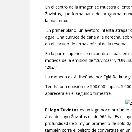
En el centro de la imagen se muestra el entor
Žuvintas, que forma parte del programa mund
la biosfera».
En primer plano, un avetoro intenta atrapar c
agua. Una curruca de caña a la derecha, sobr
en el escudo de armas oficial de la reserva.
En la parte superior se encuentra el país emi
motivos de la emisión de “Žuvintas” y “UNESC
“2021”.
La moneda está diseñada por Eglė Ratkutė y 
Tendrá una emisión de 500.000 copias, 5.000
aparecerá en el segundo trimestre.
El lago Žuvintas
es un lago poco profundo en e
área del lago Žuvintas es de 965 ha. Es el l
profundidad de 3 my un promedio de solo 0,6 
también corre el peligro de convertirse en un