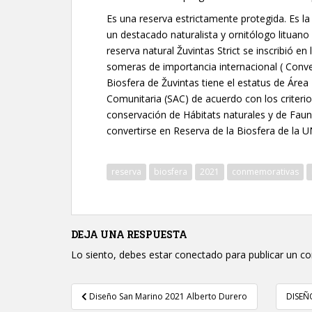
Es una reserva estrictamente protegida. Es la
un destacado naturalista y ornitólogo lituan
reserva natural Žuvintas Strict se inscribió e
someras de importancia internacional ( Conv
Biosfera de Žuvintas tiene el estatus de Área
Comunitaria (SAC) de acuerdo con los criterio
conservación de Hábitats naturales y de Faun
convertirse en Reserva de la Biosfera de la
reserva
biosfera
2021
conmemorativas
DEJA UNA RESPUESTA
Lo siento, debes estar
conectado
para publicar un c
Navegación
Diseño San Marino 2021 Alberto Durero
DISEÑ
de