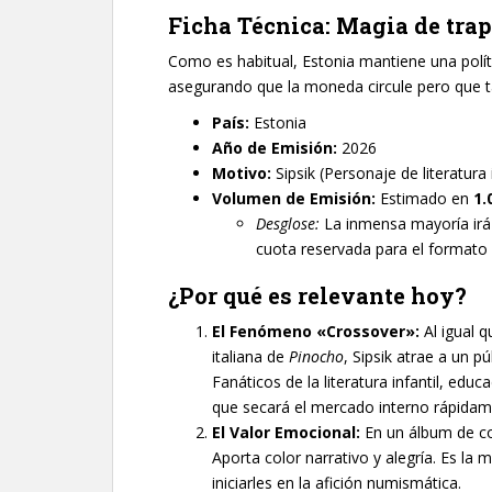
Ficha Técnica: Magia de trap
Como es habitual, Estonia mantiene una polít
asegurando que la moneda circule pero que ta
País:
Estonia
Año de Emisión:
2026
Motivo:
Sipsik (Personaje de literatura i
Volumen de Emisión:
Estimado en
1.
Desglose:
La inmensa mayoría irá 
cuota reservada para el formato 
¿Por qué es relevante hoy?
El Fenómeno «Crossover»:
Al igual 
italiana de
Pinocho
, Sipsik atrae a un 
Fanáticos de la literatura infantil, edu
que secará el mercado interno rápidam
El Valor Emocional:
En un álbum de co
Aporta color narrativo y alegría. Es l
iniciarles en la afición numismática.