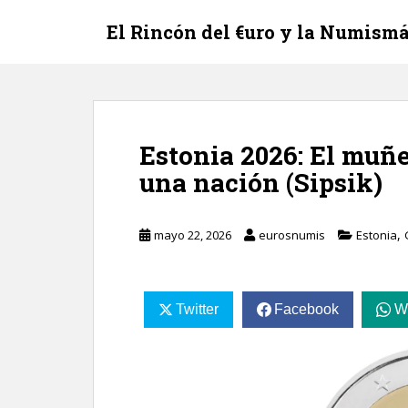
S
El Rincón del €uro y la Numismá
k
i
p
t
o
m
Estonia 2026: El muñe
a
una nación (Sipsik)
i
n
c
,
mayo 22, 2026
eurosnumis
Estonia
o
n
t
e
Twitter
Facebook
W
n
t