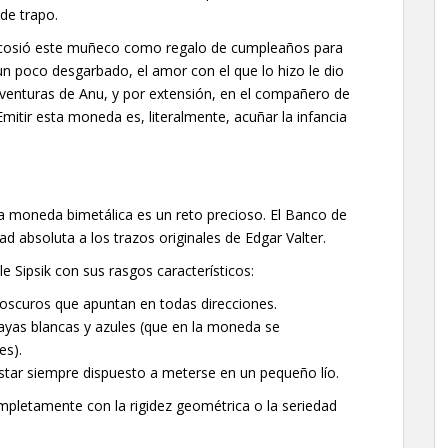
de trapo.
t cosió este muñeco como regalo de cumpleaños para
 poco desgarbado, el amor con el que lo hizo le dio
 aventuras de Anu, y por extensión, en el compañero de
Emitir esta moneda es, literalmente, acuñar la infancia
 una moneda bimetálica es un reto precioso. El Banco de
dad absoluta a los trazos originales de Edgar Valter.
e Sipsik con sus rasgos característicos:
oscuros que apuntan en todas direcciones.
rayas blancas y azules (que en la moneda se
es).
star siempre dispuesto a meterse en un pequeño lío.
mpletamente con la rigidez geométrica o la seriedad