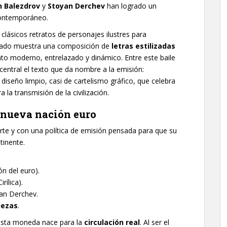
n Balezdrov
y
Stoyan Derchev
han logrado un
 contemporáneo.
clásicos retratos de personajes ilustres para
grabado muestra una composición de
letras estilizadas
to moderno, entrelazado y dinámico. Entre este baile
entral el texto que da nombre a la emisión:
 diseño limpio, casi de cartelismo gráfico, que celebra
la transmisión de la civilización.
a nueva nación euro
erte y con una política de emisión pensada para que su
tinente.
n del euro).
rílica).
yan Derchev.
iezas
.
esta moneda nace para la
circulación real
. Al ser el