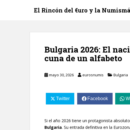
S
El Rincón del €uro y la Numismá
k
i
p
t
o
m
Bulgaria 2026: El nac
a
cuna de un alfabeto
i
n
c
mayo 30, 2026
eurosnumis
Bulgaria
o
n
t
e
Twitter
Facebook
W
n
t
Si el año 2026 tiene un protagonista absolut
Bulgaria
. Su entrada definitiva en la Euroz