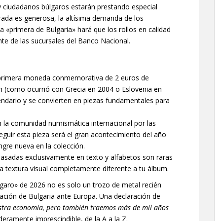
 y ciudadanos búlgaros estarán prestando especial
rada es generosa, la altísima demanda de los
a «primera de Bulgaria» hará que los rollos en calidad
nte de las sucursales del Banco Nacional.
primera moneda conmemorativa de 2 euros de
n (como ocurrió con Grecia en 2004 o Eslovenia en
endario y se convierten en piezas fundamentales para
 la comunidad numismática internacional por las
guir esta pieza será el gran acontecimiento del año
gre nueva en la colección.
sadas exclusivamente en texto y alfabetos son raras
na textura visual completamente diferente a tu álbum.
aro» de 2026 no es solo un trozo de metal recién
ación de Bulgaria ante Europa. Una declaración de
tra economía, pero también traemos más de mil años
eramente imprescindible, de la A a la Z.