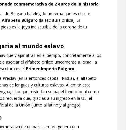
oneda conmemorativa de 2 euros de la historia
.
l de Bulgaria ha elegido un tema que es el pilar
l
Alfabeto Búlgaro
(la escritura cirílica). Si
pieza es la joya indiscutible de la corona de tu
lgaria al mundo eslavo
ay que viajar atrás en el tiempo, concretamente a los
ele asociar el alfabeto cirílico únicamente a Rusia, la
scritura es el
Primer Imperio Búlgaro
.
 Preslav (en la entonces capital, Pliska), el alfabeto
enas de lenguas y culturas eslavas. Al emitir esta
engua, sino que reivindica su papel fundacional como
os recuerda que, gracias a su ingreso en la UE, el
cial de la Unión (junto al latino y al griego).
o
memorativa de un país siempre genera una