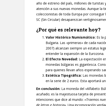
año de estreno del país, millones de turistas
atención a sus nuevas monedas. Aunque la ti
coleccionistas de toda Europa por conseguir l
SC (Sin Circular) desaparezcan vertiginosame
¿Por qué es relevante hoy?
Valor Histórico Numismático:
Es la 
Bulgaria. Las «primeras» de cada nació
2007) alcanzan siempre un estatus leg
entender la expansión de la Eurozona.
El Efecto Novedad:
La expectación en
monedas búlgaras es gigantesca. Conse
para quienes llevan años esperando san
Estética Tipográfica:
Las monedas ba
en la serie de 2 euros. Esta aportará u
En conclusión:
La moneda del «Alfabeto Búlg
acuñado; es la majestuosa tarjeta de present
intenciones que dice al mundo:
«Traemos nues
de letras e historia»
. Una incorporación verdad