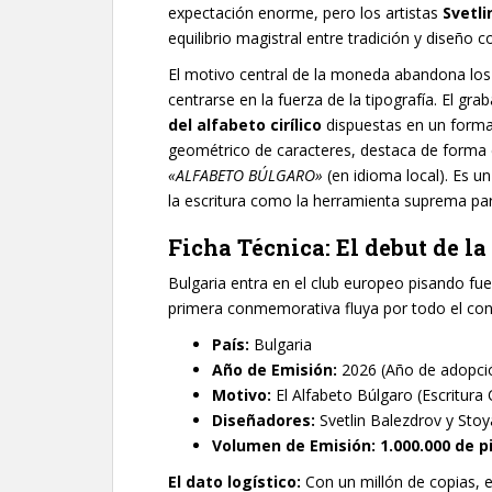
expectación enorme, pero los artistas
Svetli
equilibrio magistral entre tradición y diseño
El motivo central de la moneda abandona los 
centrarse en la fuerza de la tipografía. El 
del alfabeto cirílico
dispuestas en un forma
geométrico de caracteres, destaca de forma c
«ALFABETO BÚLGARO»
(en idioma local). Es un
la escritura como la herramienta suprema para 
Ficha Técnica: El debut de l
Bulgaria entra en el club europeo pisando fu
primera conmemorativa fluya por todo el con
País:
Bulgaria
Año de Emisión:
2026 (Año de adopció
Motivo:
El Alfabeto Búlgaro (Escritura Ci
Diseñadores:
Svetlin Balezdrov y Sto
Volumen de Emisión:
1.000.000 de p
El dato logístico:
Con un millón de copias, 